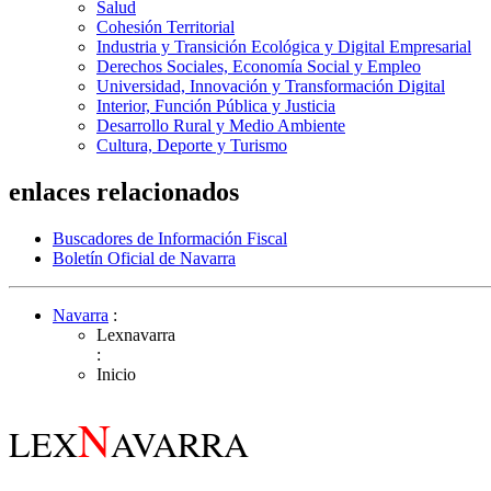
Salud
Cohesión Territorial
Industria y Transición Ecológica y Digital Empresarial
Derechos Sociales, Economía Social y Empleo
Universidad, Innovación y Transformación Digital
Interior, Función Pública y Justicia
Desarrollo Rural y Medio Ambiente
Cultura, Deporte y Turismo
enlaces relacionados
Buscadores de Información Fiscal
Boletín Oficial de Navarra
Navarra
:
Lexnavarra
:
Inicio
N
LEX
AVARRA