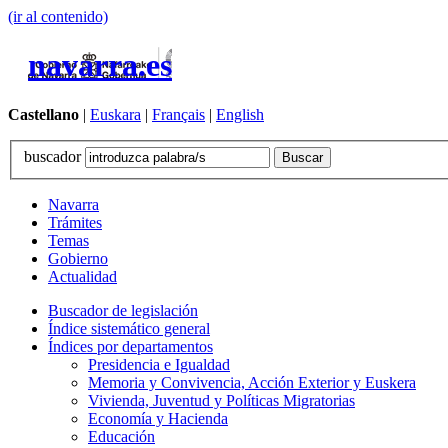
(ir al contenido)
navarra.es
Castellano
|
Euskara
|
Français
|
English
buscador
Navarra
Trámites
Temas
Gobierno
Actualidad
Buscador de legislación
Índice sistemático general
Índices por departamentos
Presidencia e Igualdad
Memoria y Convivencia, Acción Exterior y Euskera
Vivienda, Juventud y Políticas Migratorias
Economía y Hacienda
Educación