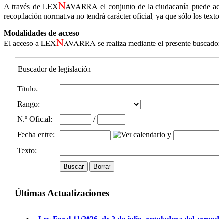
N
LEX
AVARRA
A través de
el conjunto de la ciudadanía puede ac
recopilación normativa no tendrá carácter oficial, ya que sólo los text
Modalidades de acceso
N
LEX
AVARRA
El acceso a
se realiza mediante el presente buscado
Buscador de legislación
Título:
Rango:
N.º Oficial
:
/
Fecha entre
:
y
Texto:
Últimas Actualizaciones
Ley Foral 11/2026, de 2 de julio, reguladora del arren