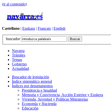
(ir al contenido)
navarra.es
Castellano
|
Euskara
|
Français
|
English
buscador
Navarra
Trámites
Temas
Gobierno
Actualidad
Buscador de legislación
Índice sistemático general
Índices por departamentos
Presidencia e Igualdad
Memoria y Convivencia, Acción Exterior y Euskera
Vivienda, Juventud y Políticas Migratorias
Economía y Hacienda
Educación