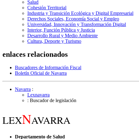
Salud
Cohesión Territorial
Industria y Transición Ecológica y Digital Empresarial
Derechos Sociales, Economía Social y Empleo
Universidad, Innovación y Transformación Digital
Interior, Función Pública y Justicia
Desarrollo Rural y Medio Ambiente
Cultura, Deporte y Turismo
enlaces relacionados
Buscadores de Información Fiscal
Boletín Oficial de Navarra
Navarra
:
Lexnavarra
: Buscador de legislación
N
LEX
AVARRA
Departamento de Salud