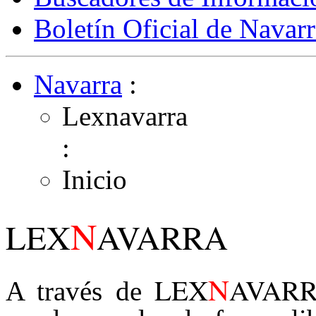
Boletín Oficial de Navarr
Navarra
:
Lexnavarra
:
Inicio
N
LEX
AVARRA
N
LEX
AVAR
A través de