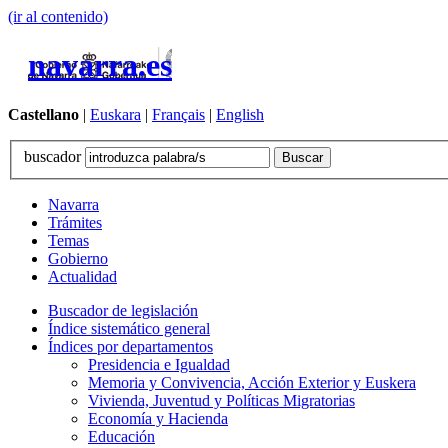
(ir al contenido)
navarra.es
Castellano
|
Euskara
|
Français
|
English
buscador
Navarra
Trámites
Temas
Gobierno
Actualidad
Buscador de legislación
Índice sistemático general
Índices por departamentos
Presidencia e Igualdad
Memoria y Convivencia, Acción Exterior y Euskera
Vivienda, Juventud y Políticas Migratorias
Economía y Hacienda
Educación