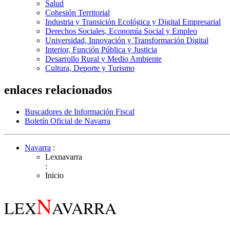
Salud
Cohesión Territorial
Industria y Transición Ecológica y Digital Empresarial
Derechos Sociales, Economía Social y Empleo
Universidad, Innovación y Transformación Digital
Interior, Función Pública y Justicia
Desarrollo Rural y Medio Ambiente
Cultura, Deporte y Turismo
enlaces relacionados
Buscadores de Información Fiscal
Boletín Oficial de Navarra
Navarra
:
Lexnavarra
:
Inicio
N
LEX
AVARRA