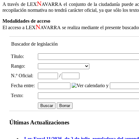
N
LEX
AVARRA
A través de
el conjunto de la ciudadanía puede ac
recopilación normativa no tendrá carácter oficial, ya que sólo los text
Modalidades de acceso
N
LEX
AVARRA
El acceso a
se realiza mediante el presente buscado
Buscador de legislación
Título:
Rango:
N.º Oficial
:
/
Fecha entre
:
y
Texto:
Últimas Actualizaciones
Ley Foral 11/2026, de 2 de julio, reguladora del arren