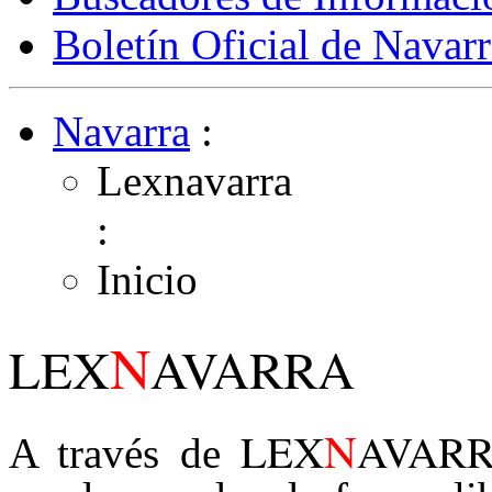
Boletín Oficial de Navarr
Navarra
:
Lexnavarra
:
Inicio
N
LEX
AVARRA
N
LEX
AVAR
A través de