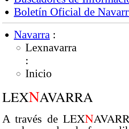
Boletín Oficial de Navarr
Navarra
:
Lexnavarra
:
Inicio
N
LEX
AVARRA
N
LEX
AVAR
A través de