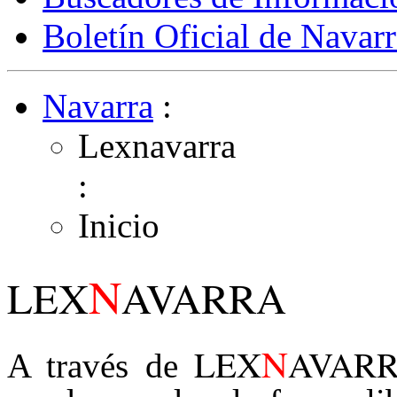
Boletín Oficial de Navarr
Navarra
:
Lexnavarra
:
Inicio
N
LEX
AVARRA
N
LEX
AVAR
A través de