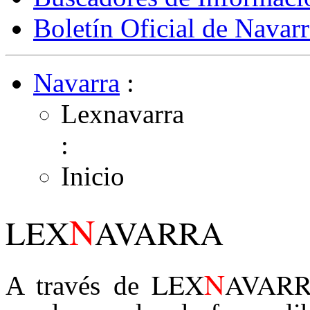
Boletín Oficial de Navarr
Navarra
:
Lexnavarra
:
Inicio
N
LEX
AVARRA
N
LEX
AVAR
A través de