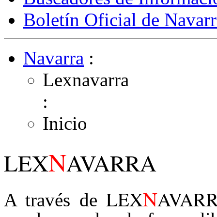
Boletín Oficial de Navarr
Navarra
:
Lexnavarra
:
Inicio
N
LEX
AVARRA
N
LEX
AVAR
A través de