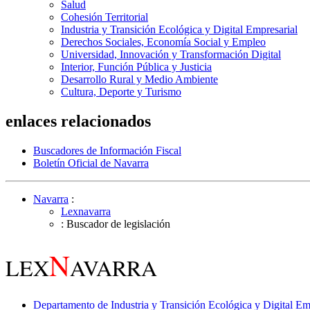
Salud
Cohesión Territorial
Industria y Transición Ecológica y Digital Empresarial
Derechos Sociales, Economía Social y Empleo
Universidad, Innovación y Transformación Digital
Interior, Función Pública y Justicia
Desarrollo Rural y Medio Ambiente
Cultura, Deporte y Turismo
enlaces relacionados
Buscadores de Información Fiscal
Boletín Oficial de Navarra
Navarra
:
Lexnavarra
: Buscador de legislación
N
LEX
AVARRA
Departamento de Industria y Transición Ecológica y Digital Em