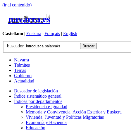
(ir al contenido)
navarra.es
Castellano
|
Euskara
|
Français
|
English
buscador
Navarra
Trámites
Temas
Gobierno
Actualidad
Buscador de legislación
Índice sistemático general
Índices por departamentos
Presidencia e Igualdad
Memoria y Convivencia, Acción Exterior y Euskera
Vivienda, Juventud y Políticas Migratorias
Economía y Hacienda
Educación