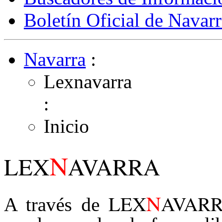
Boletín Oficial de Navarr
Navarra
:
Lexnavarra
:
Inicio
N
LEX
AVARRA
N
LEX
AVAR
A través de