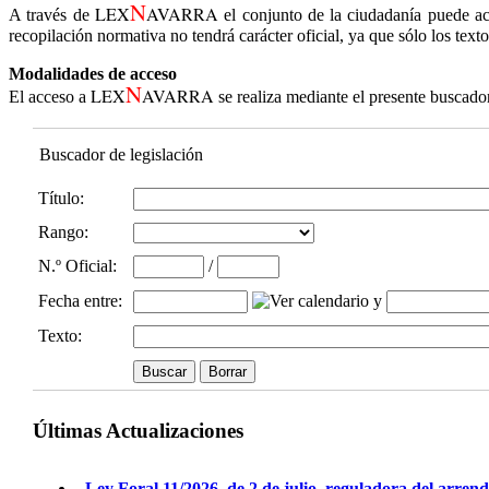
N
LEX
AVARRA
A través de
el conjunto de la ciudadanía puede ac
recopilación normativa no tendrá carácter oficial, ya que sólo los text
Modalidades de acceso
N
LEX
AVARRA
El acceso a
se realiza mediante el presente buscado
Buscador de legislación
Título:
Rango:
N.º Oficial
:
/
Fecha entre
:
y
Texto:
Últimas Actualizaciones
Ley Foral 11/2026, de 2 de julio, reguladora del arren