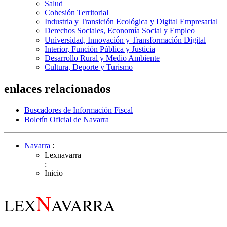
Salud
Cohesión Territorial
Industria y Transición Ecológica y Digital Empresarial
Derechos Sociales, Economía Social y Empleo
Universidad, Innovación y Transformación Digital
Interior, Función Pública y Justicia
Desarrollo Rural y Medio Ambiente
Cultura, Deporte y Turismo
enlaces relacionados
Buscadores de Información Fiscal
Boletín Oficial de Navarra
Navarra
:
Lexnavarra
:
Inicio
N
LEX
AVARRA