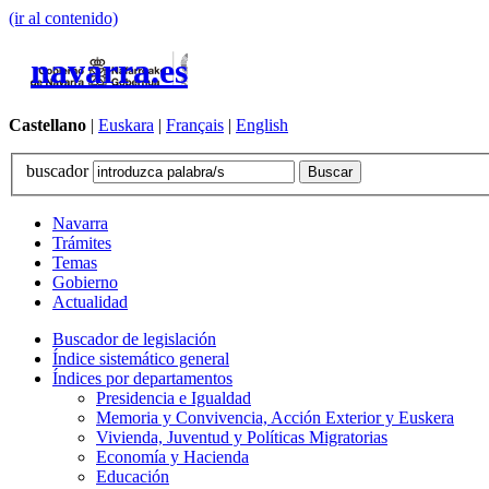
(ir al contenido)
navarra.es
Castellano
|
Euskara
|
Français
|
English
buscador
Navarra
Trámites
Temas
Gobierno
Actualidad
Buscador de legislación
Índice sistemático general
Índices por departamentos
Presidencia e Igualdad
Memoria y Convivencia, Acción Exterior y Euskera
Vivienda, Juventud y Políticas Migratorias
Economía y Hacienda
Educación