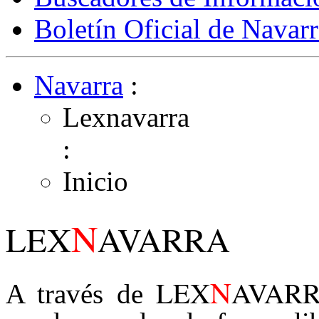
Boletín Oficial de Navarr
Navarra
:
Lexnavarra
:
Inicio
N
LEX
AVARRA
N
LEX
AVAR
A través de