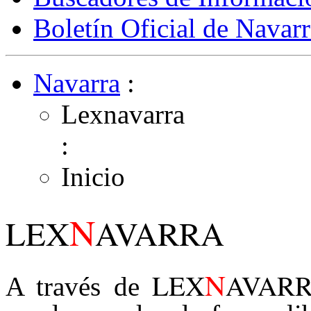
Boletín Oficial de Navarr
Navarra
:
Lexnavarra
:
Inicio
N
LEX
AVARRA
N
LEX
AVAR
A través de