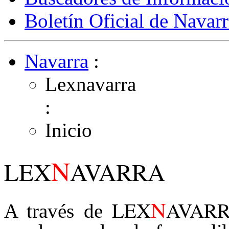
Boletín Oficial de Navarr
Navarra
:
Lexnavarra
:
Inicio
N
LEX
AVARRA
N
LEX
AVAR
A través de