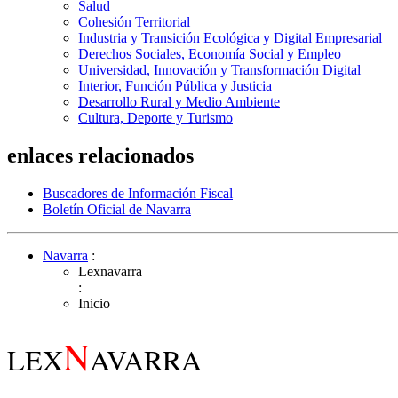
Salud
Cohesión Territorial
Industria y Transición Ecológica y Digital Empresarial
Derechos Sociales, Economía Social y Empleo
Universidad, Innovación y Transformación Digital
Interior, Función Pública y Justicia
Desarrollo Rural y Medio Ambiente
Cultura, Deporte y Turismo
enlaces relacionados
Buscadores de Información Fiscal
Boletín Oficial de Navarra
Navarra
:
Lexnavarra
:
Inicio
N
LEX
AVARRA