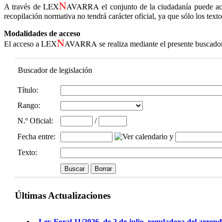
N
LEX
AVARRA
A través de
el conjunto de la ciudadanía puede ac
recopilación normativa no tendrá carácter oficial, ya que sólo los text
Modalidades de acceso
N
LEX
AVARRA
El acceso a
se realiza mediante el presente buscado
Buscador de legislación
Título:
Rango:
N.º Oficial
:
/
Fecha entre
:
y
Texto:
Últimas Actualizaciones
Ley Foral 11/2026, de 2 de julio, reguladora del arren