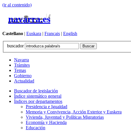
(ir al contenido)
navarra.es
Castellano
|
Euskara
|
Français
|
English
buscador
Navarra
Trámites
Temas
Gobierno
Actualidad
Buscador de legislación
Índice sistemático general
Índices por departamentos
Presidencia e Igualdad
Memoria y Convivencia, Acción Exterior y Euskera
Vivienda, Juventud y Políticas Migratorias
Economía y Hacienda
Educación