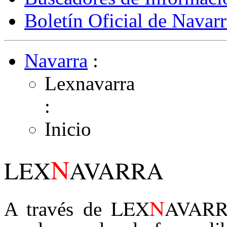
Boletín Oficial de Navarr
Navarra
:
Lexnavarra
:
Inicio
N
LEX
AVARRA
N
LEX
AVAR
A través de