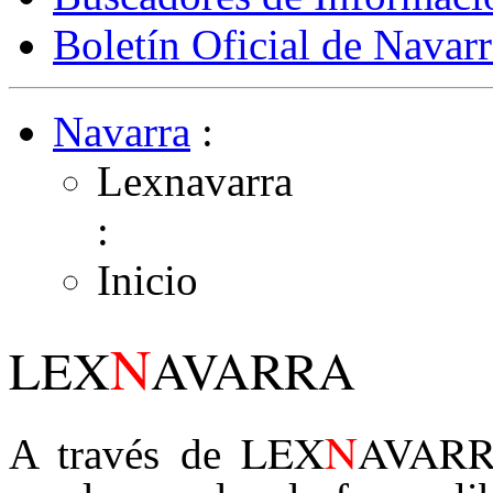
Boletín Oficial de Navarr
Navarra
:
Lexnavarra
:
Inicio
N
LEX
AVARRA
N
LEX
AVAR
A través de