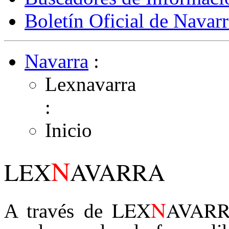
Boletín Oficial de Navarr
Navarra
:
Lexnavarra
:
Inicio
N
LEX
AVARRA
N
LEX
AVAR
A través de