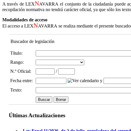
N
LEX
AVARRA
A través de
el conjunto de la ciudadanía puede ac
recopilación normativa no tendrá carácter oficial, ya que sólo los text
Modalidades de acceso
N
LEX
AVARRA
El acceso a
se realiza mediante el presente buscado
Buscador de legislación
Título:
Rango:
N.º Oficial
:
/
Fecha entre
:
y
Texto:
Últimas Actualizaciones
Ley Foral 11/2026, de 2 de julio, reguladora del arren