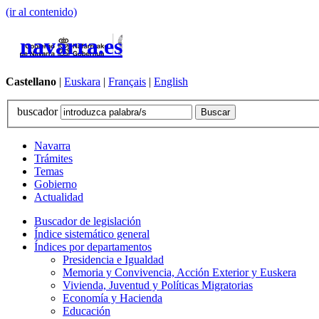
(ir al contenido)
navarra.es
Castellano
|
Euskara
|
Français
|
English
buscador
Navarra
Trámites
Temas
Gobierno
Actualidad
Buscador de legislación
Índice sistemático general
Índices por departamentos
Presidencia e Igualdad
Memoria y Convivencia, Acción Exterior y Euskera
Vivienda, Juventud y Políticas Migratorias
Economía y Hacienda
Educación