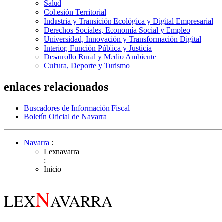
Salud
Cohesión Territorial
Industria y Transición Ecológica y Digital Empresarial
Derechos Sociales, Economía Social y Empleo
Universidad, Innovación y Transformación Digital
Interior, Función Pública y Justicia
Desarrollo Rural y Medio Ambiente
Cultura, Deporte y Turismo
enlaces relacionados
Buscadores de Información Fiscal
Boletín Oficial de Navarra
Navarra
:
Lexnavarra
:
Inicio
N
LEX
AVARRA