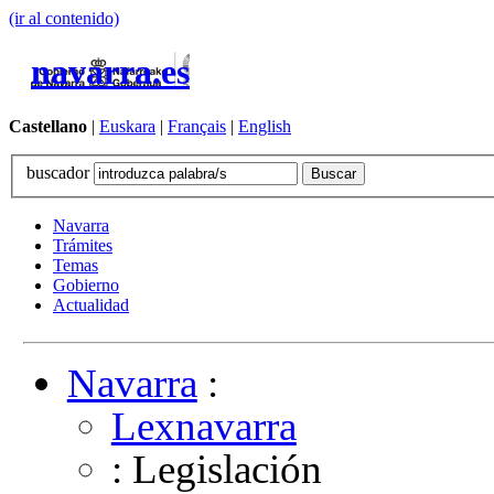
(ir al contenido)
navarra.es
Castellano
|
Euskara
|
Français
|
English
buscador
Navarra
Trámites
Temas
Gobierno
Actualidad
Navarra
:
Lexnavarra
: Legislación