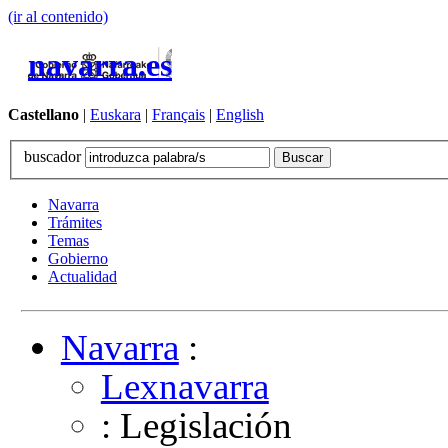
(ir al contenido)
navarra.es
Castellano
|
Euskara
|
Français
|
English
buscador
Navarra
Trámites
Temas
Gobierno
Actualidad
Navarra
:
Lexnavarra
: Legislación