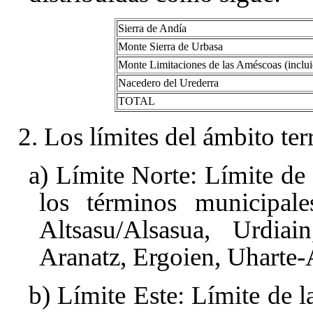
Sierra de Andía
Monte Sierra de Urbasa
Monte Limitaciones de las Améscoas (incluid
Nacedero del Urederra
TOTAL
2. Los límites del ámbito terr
a) Límite Norte: Límite de
los términos municipales
Altsasu/Alsasua, Urdiai
Aranatz, Ergoien, Uharte-A
b) Límite Este: Límite de l