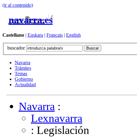
(ir al contenido)
navarra.es
Castellano
|
Euskara
|
Français
|
English
buscador
Navarra
Trámites
Temas
Gobierno
Actualidad
Navarra
:
Lexnavarra
: Legislación