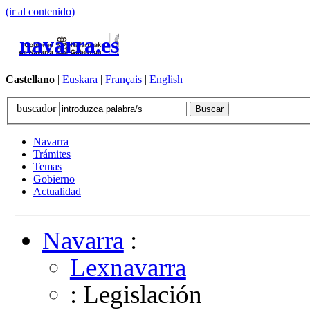
(ir al contenido)
navarra.es
Castellano
|
Euskara
|
Français
|
English
buscador
Navarra
Trámites
Temas
Gobierno
Actualidad
Navarra
:
Lexnavarra
: Legislación