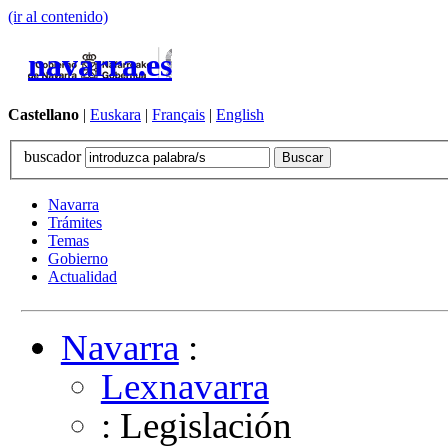
(ir al contenido)
navarra.es
Castellano
|
Euskara
|
Français
|
English
buscador
Navarra
Trámites
Temas
Gobierno
Actualidad
Navarra
:
Lexnavarra
: Legislación