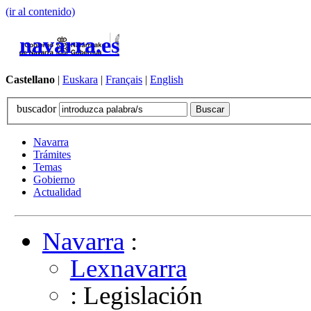
(ir al contenido)
navarra.es
Castellano
|
Euskara
|
Français
|
English
buscador
Navarra
Trámites
Temas
Gobierno
Actualidad
Navarra
:
Lexnavarra
: Legislación