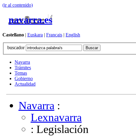
(ir al contenido)
navarra.es
Castellano
|
Euskara
|
Français
|
English
buscador
Navarra
Trámites
Temas
Gobierno
Actualidad
Navarra
:
Lexnavarra
: Legislación