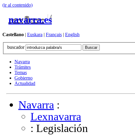
(ir al contenido)
navarra.es
Castellano
|
Euskara
|
Français
|
English
buscador
Navarra
Trámites
Temas
Gobierno
Actualidad
Navarra
:
Lexnavarra
: Legislación