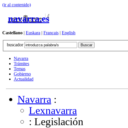
(ir al contenido)
navarra.es
Castellano
|
Euskara
|
Français
|
English
buscador
Navarra
Trámites
Temas
Gobierno
Actualidad
Navarra
:
Lexnavarra
: Legislación