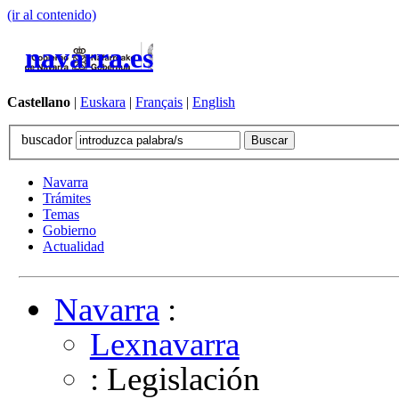
(ir al contenido)
navarra.es
Castellano
|
Euskara
|
Français
|
English
buscador
Navarra
Trámites
Temas
Gobierno
Actualidad
Navarra
:
Lexnavarra
: Legislación