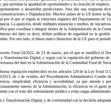
rente, que permitan la igualdad de oportunidades y la creación de empleos
omportamiento y desarrollar predicciones. Para dar una respuesta té
ecomunicaciones y Digitalización. Muchos países de la UE tienen la f
ral por el que se regula la estructura orgánica del Departamento de U
a. La aparición, desde múltiples instancias y medios, de iniciativas y 
fico para coordinar e integrar dentro de la Administración de la Comun
obierno del dato; es decir, definir políticas de seguridad en la gestió
 ámbito. Por otro lado, el futuro marco financiero de la UE para el pe
 Decreto Foral 24/2022, de 23 de marzo, por el que se modificó el De
 y Transformación Digital
, y seguir con la regulación del gobierno de 
gobernanza del dato en la Administración de la Comunidad Foral de Nava
y buena regulación establecidos en los artículos 129
de la Ley Foral 11/
y 39/2015, de 1 de octubre, del Procedimiento Administrativo Común d
parencia, simplicidad, eficiencia y accesibilidad, ya que atiende y p
cionamiento interno de la Administración, la eficiencia en el gasto pú
te con el resto del ordenamiento jurídico y evita cargas administrativa
n y Transformación Digital, y de conformidad con la decisión adoptada