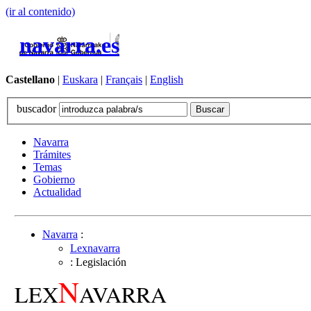
(ir al contenido)
navarra.es
Castellano
|
Euskara
|
Français
|
English
buscador
Navarra
Trámites
Temas
Gobierno
Actualidad
Navarra
:
Lexnavarra
: Legislación
N
LEX
AVARRA