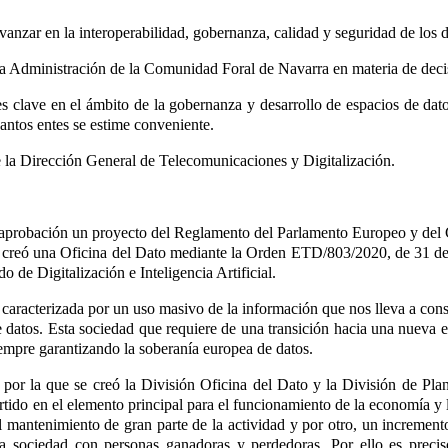
anzar en la interoperabilidad, gobernanza, calidad y seguridad de los d
e la Administración de la Comunidad Foral de Navarra en materia de deci
es clave en el ámbito de la gobernanza y desarrollo de espacios de dat
ntos entes se estime conveniente.
de la Dirección General de Telecomunicaciones y Digitalización.
 aprobación un proyecto del Reglamento del Parlamento Europeo y del 
 se creó una Oficina del Dato mediante la Orden ETD/803/2020, de 31 de j
 de Digitalización e Inteligencia Artificial
.
l, caracterizada por un uso masivo de la información que nos lleva a c
e datos. Esta sociedad que requiere de una transición hacia una nueva 
iempre garantizando la soberanía europea de datos.
or la que se creó la División Oficina del Dato y la División de Pla
rtido en el elemento principal para el funcionamiento de la economía y l
 mantenimiento de gran parte de la actividad y por otro, un increment
una sociedad con personas ganadoras y perdedoras. Por ello es preci