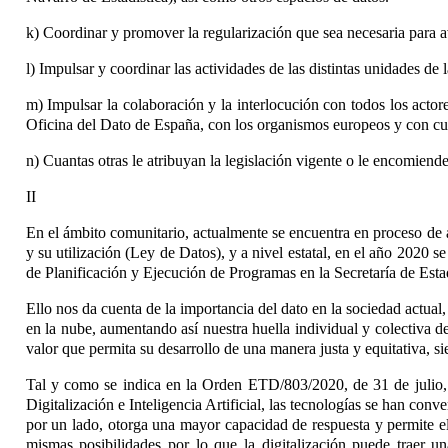
k) Coordinar y promover la regularización que sea necesaria para av
l) Impulsar y coordinar las actividades de las distintas unidades d
m) Impulsar la colaboración y la interlocución con todos los actor
Oficina del Dato de España, con los organismos europeos y con cua
n) Cuantas otras le atribuyan la legislación vigente o le encomien
II
En el ámbito comunitario, actualmente se encuentra en proceso de
y su utilización (Ley de Datos), y a nivel estatal, en el año 2020
de Planificación y Ejecución de Programas en la Secretaría de Estado
Ello nos da cuenta de la importancia del dato en la sociedad actua
en la nube, aumentando así nuestra huella individual y colectiva d
valor que permita su desarrollo de una manera justa y equitativa, s
Tal y como se indica en la Orden ETD/803/2020, de 31 de julio, p
Digitalización e Inteligencia Artificial
, las tecnologías se han conve
por un lado, otorga una mayor capacidad de respuesta y permite el
mismas posibilidades por lo que la digitalización puede traer 