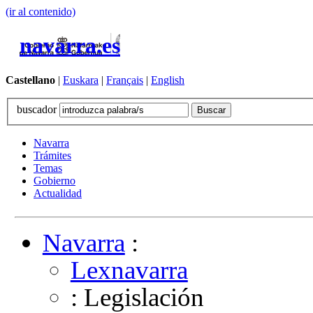
(ir al contenido)
navarra.es
Castellano
|
Euskara
|
Français
|
English
buscador
Navarra
Trámites
Temas
Gobierno
Actualidad
Navarra
:
Lexnavarra
: Legislación