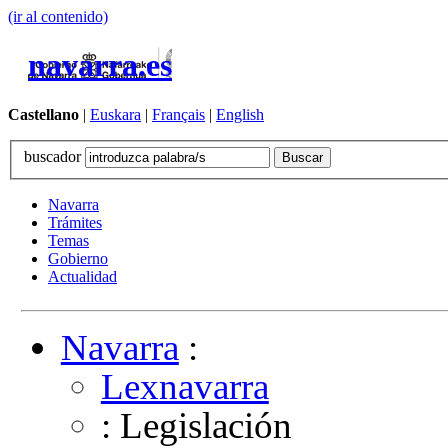
(ir al contenido)
navarra.es
Castellano
|
Euskara
|
Français
|
English
buscador
Navarra
Trámites
Temas
Gobierno
Actualidad
Navarra
:
Lexnavarra
: Legislación