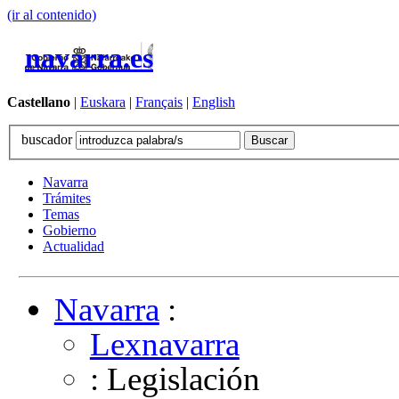
(ir al contenido)
navarra.es
Castellano
|
Euskara
|
Français
|
English
buscador
Navarra
Trámites
Temas
Gobierno
Actualidad
Navarra
:
Lexnavarra
: Legislación