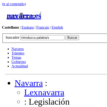
(ir al contenido)
navarra.es
Castellano
|
Euskara
|
Français
|
English
buscador
Navarra
Trámites
Temas
Gobierno
Actualidad
Navarra
:
Lexnavarra
: Legislación