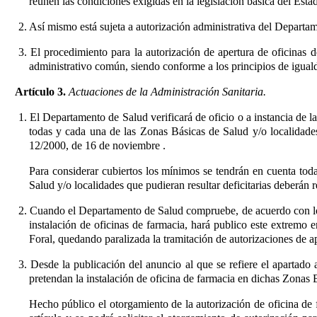
reúnen las condiciones exigidas en la legislación básica del Es
2. Así mismo está sujeta a autorización administrativa del Departam
3. El procedimiento para la autorización de apertura de oficinas d
administrativo común, siendo conforme a los principios de iguald
Artículo 3.
Actuaciones de la Administración Sanitaria.
1. El Departamento de Salud verificará de oficio o a instancia de 
todas y cada una de las Zonas Básicas de Salud y/o localidades t
12/2000, de 16 de noviembre
.
Para considerar cubiertos los mínimos se tendrán en cuenta toda
Salud y/o localidades que pudieran resultar deficitarias deberán 
2. Cuando el Departamento de Salud compruebe, de acuerdo con los 
instalación de oficinas de farmacia, hará publico este extremo e
Foral, quedando paralizada la tramitación de autorizaciones de ap
3. Desde la publicación del anuncio al que se refiere el apartado 
pretendan la instalación de oficina de farmacia en dichas Zonas
Hecho público el otorgamiento de la autorización de oficina de 