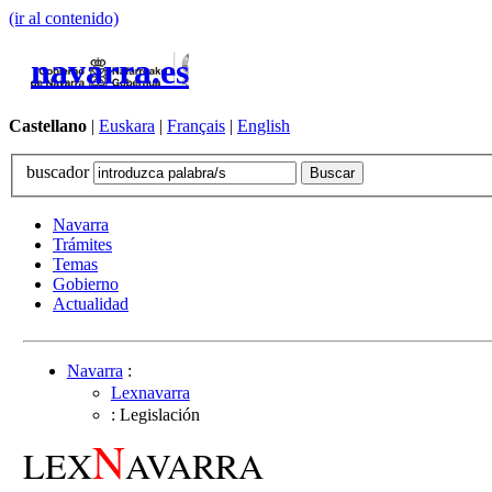
(ir al contenido)
navarra.es
Castellano
|
Euskara
|
Français
|
English
buscador
Navarra
Trámites
Temas
Gobierno
Actualidad
Navarra
:
Lexnavarra
: Legislación
N
LEX
AVARRA