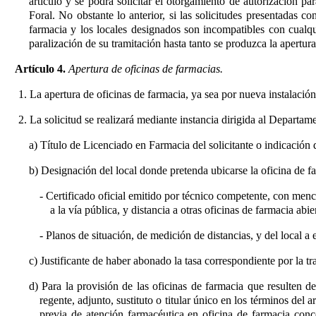
artículo y se podrá solicitar el otorgamiento de autorización pa
Foral. No obstante lo anterior, si las solicitudes presentadas c
farmacia y los locales designados son incompatibles con cualq
paralización de su tramitación hasta tanto se produzca la apertur
Artículo 4.
Apertura de oficinas de farmacias.
1. La apertura de oficinas de farmacia, ya sea por nueva instalación 
2. La solicitud se realizará mediante instancia dirigida al Depart
a) Título de Licenciado en Farmacia del solicitante o indicación 
b) Designación del local donde pretenda ubicarse la oficina de 
- Certificado oficial emitido por técnico competente, con menci
a la vía pública, y distancia a otras oficinas de farmacia abie
- Planos de situación, de medición de distancias, y del local a e
c) Justificante de haber abonado la tasa correspondiente por la 
d) Para la provisión de las oficinas de farmacia que resulten d
regente, adjunto, sustituto o titular único en los términos del
previa de atención farmacéutica en oficina de farmacia conc