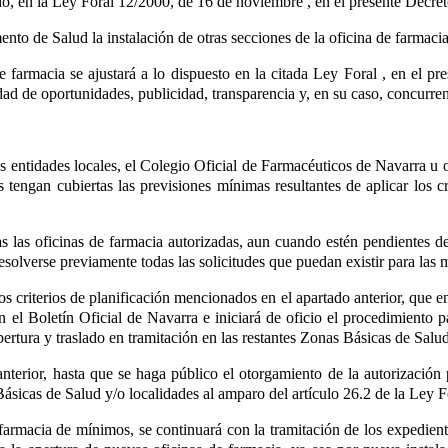
tado, en la Ley Foral 12/2000, de 16 de noviembre
, en el presente Decre
ento de Salud la instalación de otras secciones de la oficina de farmaci
e farmacia se ajustará a lo dispuesto en la citada Ley Foral
, en el pr
ad de oportunidades, publicidad, transparencia y, en su caso, concurren
las entidades locales, el Colegio Oficial de Farmacéuticos de Navarra u 
engan cubiertas las previsiones mínimas resultantes de aplicar los cri
s las oficinas de farmacia autorizadas, aun cuando estén pendientes d
resolverse previamente todas las solicitudes que puedan existir para las 
criterios de planificación mencionados en el apartado anterior, que en 
n el Boletín Oficial de Navarra e iniciará de oficio el procedimiento 
ertura y traslado en tramitación en las restantes Zonas Básicas de Salu
anterior, hasta que se haga público el otorgamiento de la autorización
 Básicas de Salud y/o localidades al amparo del artículo 26.2 de la Ley
farmacia de mínimos, se continuará con la tramitación de los expedient