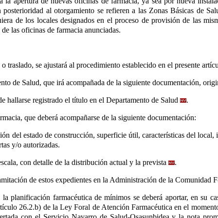
ra la apertura de nuevas oficinas de farmacia, ya sea por nueva instal
on posterioridad al otorgamiento se refieren a las Zonas Básicas de Sa
uiera de los locales designados en el proceso de provisión de las mi
a de las oficinas de farmacia anunciadas.
o traslado, se ajustará al procedimiento establecido en el presente artícu
amento de Salud, que irá acompañada de la siguiente documentación, orig
de hallarse registrado el título en el Departamento de Salud
.
farmacia, que deberá acompañarse de la siguiente documentación:
ón del estado de construcción, superficie útil, características del local
rtas y/o autorizadas.
scala, con detalle de la distribución actual y la prevista
.
tramitación de estos expedientes en la Administración de la Comunidad F
e la planificación farmacéutica de mínimos se deberá aportar, en su c
 artículo 26.2.b) de la Ley Foral de Atención Farmacéutica
en el momento
ertada con el Servicio Navarro de Salud-Osasunbidea y la nota promed