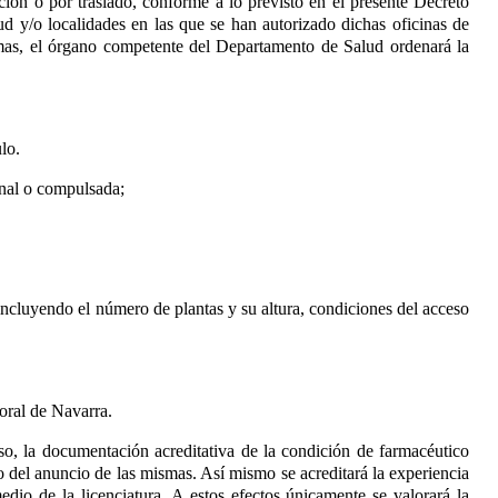
ación o por traslado, conforme a lo previsto en el presente Decreto
lud y/o localidades en las que se han autorizado dichas oficinas de
smas, el órgano competente del Departamento de Salud ordenará la
lo.
inal o compulsada;
, incluyendo el número de plantas y su altura, condiciones del acceso
oral de Navarra.
aso, la documentación acreditativa de la condición de farmacéutico
 del anuncio de las mismas. Así mismo se acreditará la experiencia
io de la licenciatura. A estos efectos únicamente se valorará la