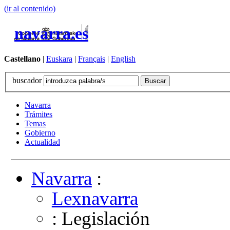
(ir al contenido)
navarra.es
Castellano
|
Euskara
|
Français
|
English
buscador
Navarra
Trámites
Temas
Gobierno
Actualidad
Navarra
:
Lexnavarra
: Legislación