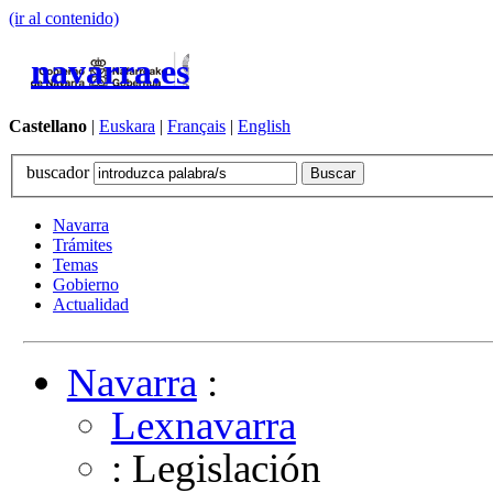
(ir al contenido)
navarra.es
Castellano
|
Euskara
|
Français
|
English
buscador
Navarra
Trámites
Temas
Gobierno
Actualidad
Navarra
:
Lexnavarra
: Legislación