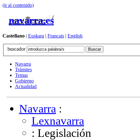
(ir al contenido)
navarra.es
Castellano
|
Euskara
|
Français
|
English
buscador
Navarra
Trámites
Temas
Gobierno
Actualidad
Navarra
:
Lexnavarra
: Legislación