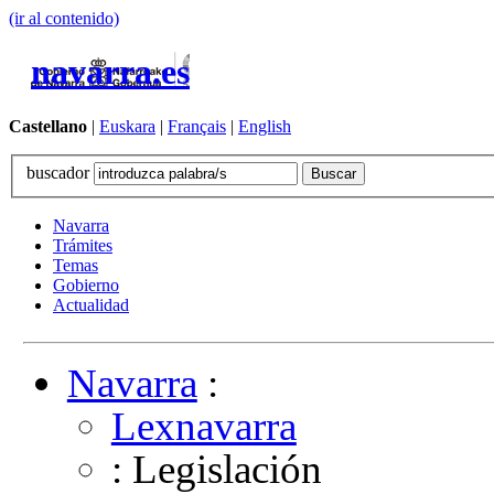
(ir al contenido)
navarra.es
Castellano
|
Euskara
|
Français
|
English
buscador
Navarra
Trámites
Temas
Gobierno
Actualidad
Navarra
:
Lexnavarra
: Legislación