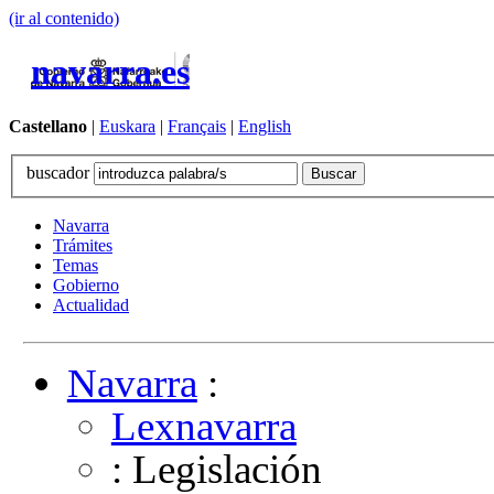
(ir al contenido)
navarra.es
Castellano
|
Euskara
|
Français
|
English
buscador
Navarra
Trámites
Temas
Gobierno
Actualidad
Navarra
:
Lexnavarra
: Legislación