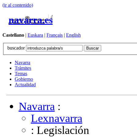
(ir al contenido)
navarra.es
Castellano
|
Euskara
|
Français
|
English
buscador
Navarra
Trámites
Temas
Gobierno
Actualidad
Navarra
:
Lexnavarra
: Legislación