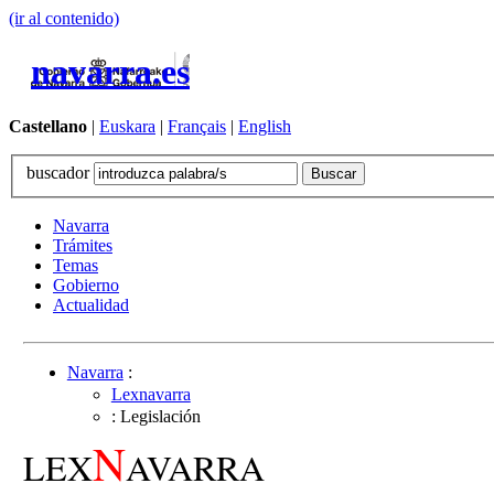
(ir al contenido)
navarra.es
Castellano
|
Euskara
|
Français
|
English
buscador
Navarra
Trámites
Temas
Gobierno
Actualidad
Navarra
:
Lexnavarra
: Legislación
N
LEX
AVARRA