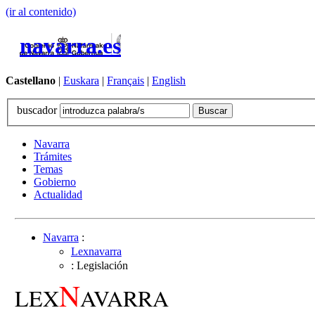
(ir al contenido)
navarra.es
Castellano
|
Euskara
|
Français
|
English
buscador
Navarra
Trámites
Temas
Gobierno
Actualidad
Navarra
:
Lexnavarra
: Legislación
N
LEX
AVARRA