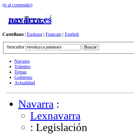
(ir al contenido)
navarra.es
Castellano
|
Euskara
|
Français
|
English
buscador
Navarra
Trámites
Temas
Gobierno
Actualidad
Navarra
:
Lexnavarra
: Legislación