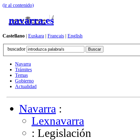
(ir al contenido)
navarra.es
Castellano
|
Euskara
|
Français
|
English
buscador
Navarra
Trámites
Temas
Gobierno
Actualidad
Navarra
:
Lexnavarra
: Legislación