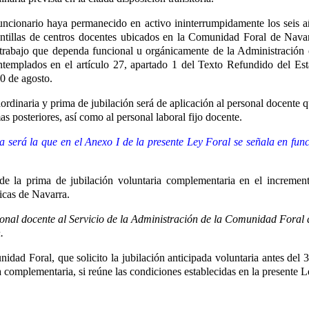
funcionario haya permanecido en activo ininterrumpidamente los seis añ
plantillas de centros docentes ubicados en la Comunidad Foral de Nav
 trabajo que dependa funcional u orgánicamente de la Administración
templados en el artículo 27, apartado 1 del Texto Refundido del Esta
0 de agosto
.
raordinaria y prima de jubilación será de aplicación al personal docente 
s posteriores, así como al personal laboral fijo docente.
 será la que en el Anexo I de la presente Ley Foral se señala en funci
e la prima de jubilación voluntaria complementaria en el increment
licas de Navarra.
sonal docente al Servicio de la Administración de la Comunidad Foral q
.
dad Foral, que solicito la jubilación anticipada voluntaria antes del 3
ia complementaria, si reúne las condiciones establecidas en la presente L