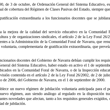
90, de 3 de octubre, de Ordenación General del Sistema Educativo
, e
onal de cobertura del Régimen de Clases Pasivas del Estado, siempre que
tificación extraordinaria a los funcionarios docentes que se jubilar
a la mejora de la calidad del servicio educativo en la Comunidad F
ura y de organizaciones sindicales, el artículo 2 de la Ley Foral 26/2
ientes a la Administración de la Comunidad Foral de Navarra, que renun
voluntaria, complementaria de gratificación extraordinaria, que preveía
funcionarios docentes del Gobierno de Navarra debían cumplir los requis
General del Sistema Educativo
, haber estado en activo el 1 de septiem
os ubicados en la Comunidad Foral de Navarra, o de la Inspección edu
isión contenida en el artículo 2 de la Ley Foral 26/2002, de 2 de julio
io de 2006, del Gobierno de Navarra, en el 1 de septiembre de 2000.
tablece un nuevo régimen de jubilación voluntaria anticipada para el p
nuevo régimen, aun siendo análogo al regulado en la disposición tr
tantes novedades que afectan, tanto a los requisitos generales exigidos
ad de jubilación.