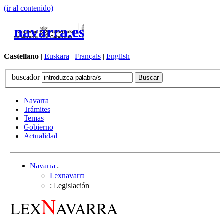
(ir al contenido)
navarra.es
Castellano
|
Euskara
|
Français
|
English
buscador
Navarra
Trámites
Temas
Gobierno
Actualidad
Navarra
:
Lexnavarra
: Legislación
N
LEX
AVARRA