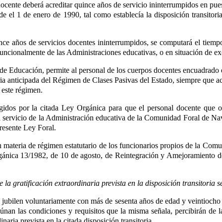
docente deberá acreditar quince años de servicio ininterrumpidos en pues
esde el 1 de enero de 1990, tal como establecía la disposición transit
ince años de servicios docentes ininterrumpidos, se computará el tiemp
uncionalmente de las Administraciones educativas, o en situación de exc
 de Educación
, permite al personal de los cuerpos docentes encuadrado
ria anticipada del Régimen de Clases Pasivas del Estado, siempre que ac
 este régimen.
igidos por la citada Ley Orgánica para que el personal docente que op
 al servicio de la Administración educativa de la Comunidad Foral de N
presente Ley Foral.
 en materia de régimen estatutario de los funcionarios propios de la C
Orgánica 13/1982, de 10 de agosto, de Reintegración y Amejoramiento
 la gratificación extraordinaria prevista en la disposición transitori
e jubilen voluntariamente con más de sesenta años de edad y veintiocho a
eúnan las condiciones y requisitos que la misma señala, percibirán d
naria prevista en la citada disposición transitoria.