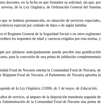
tos docentes, en la fecha en que formulen su solicitud, sin que, por
oria novena, de la Ley Orgánica, de Ordenación General del Sistema
o que se hubiera permanecido, en situación de servicios especiales,
edencia especial por cuidado de hijos o de algún familiar.
 en el Regimen General de la Seguridad Social o en otros regímenes
rediten los requisitos de edad y carencia exigidos por esta norma, y
te por jubilarse anticipadamente pueda percibir una gratificación
avarra, para la concesión de una prima de jubilación complementaria
omunidad Foral de Navarra ostenta la Comunidad Foral de Navarra, de
 de Régimen Foral de Navarra
, el Parlamento de Navarra aprueba la
a segunda de la Ley Orgánica 2/2006, de 3 de mayo, de Educación.
ños de servicio, al amparo de la disposición transitoria segunda de
e la Administración de la Comunidad Foral de Navarra una prima de