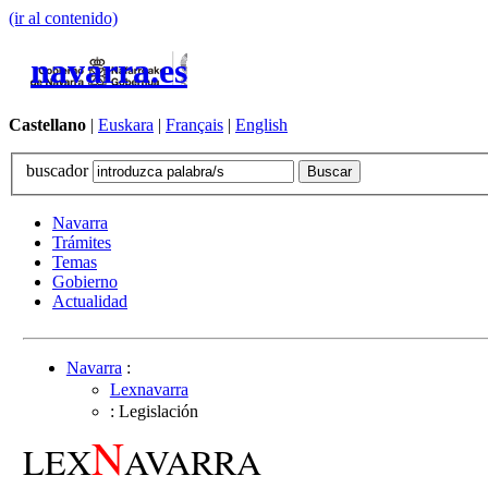
(ir al contenido)
navarra.es
Castellano
|
Euskara
|
Français
|
English
buscador
Navarra
Trámites
Temas
Gobierno
Actualidad
Navarra
:
Lexnavarra
: Legislación
N
LEX
AVARRA