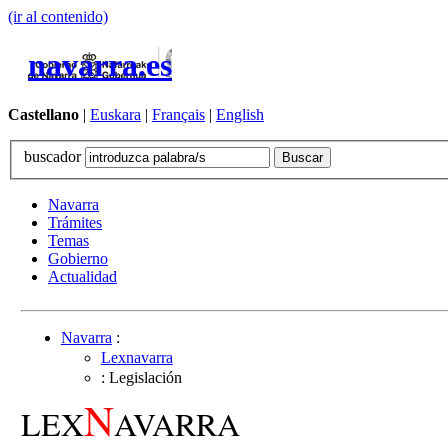
(ir al contenido)
navarra.es
Castellano
|
Euskara
|
Français
|
English
buscador
Navarra
Trámites
Temas
Gobierno
Actualidad
Navarra
:
Lexnavarra
: Legislación
N
LEX
AVARRA