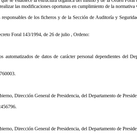
 que se establece la estructura orgánica del mismo y de la Orden Foral 
o realizar las modificaciones oportunas en cumplimiento de la normativa 
es responsables de los ficheros y de la Sección de Auditoría y Segur
Decreto Foral 143/1994, de 26 de julio
, Ordeno:
ros automatizados de datos de carácter personal dependientes del Dep
1760003.
ierno, Dirección General de Presidencia, del Departamento de Presidenci
42456796.
ierno, Dirección General de Presidencia, del Departamento de Presidenci