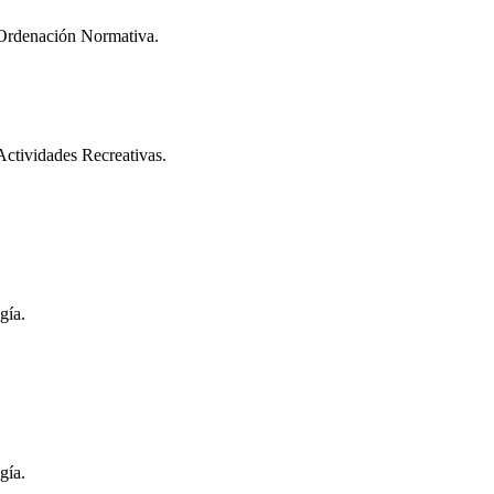
y Ordenación Normativa.
Actividades Recreativas.
gía.
gía.