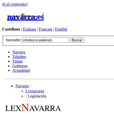
(ir al contenido)
navarra.es
Castellano
|
Euskara
|
Français
|
English
buscador
Navarra
Trámites
Temas
Gobierno
Actualidad
Navarra
:
Lexnavarra
: Legislación
N
LEX
AVARRA